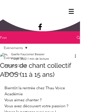
Post
Evènements
Gaelle Fauconier Bessier
Evènements
7 sept. 2022
1 min de lecture
Cours de chant collectif
INFOS ECOLE
ADOS (11 à 15 ans)
Spectacles
Bientôt la rentrée chez Thau Voice 
Académie
Vous aimez chanter ? 
Vous avez découvert votre passion ?
Venez la partager avec nous !