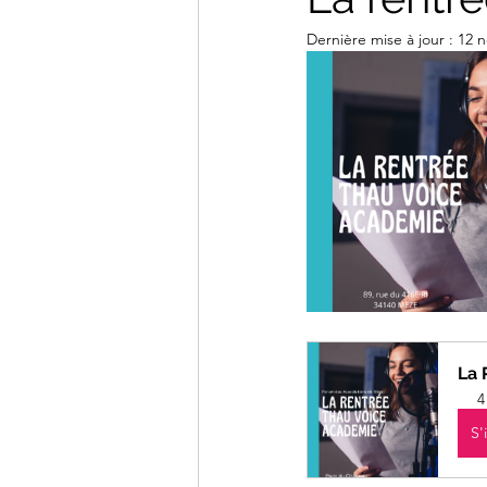
Dernière mise à jour :
12 n
La 
4
S'