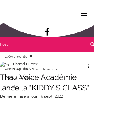
Post
Evènements
Chantal Durbec
Evènements
5 sept. 2022
2 min de lecture
Thau Voice Académie
INFOS ECOLE
lance la "KIDDY'S CLASS"
Spectacles
Dernière mise à jour :
6 sept. 2022