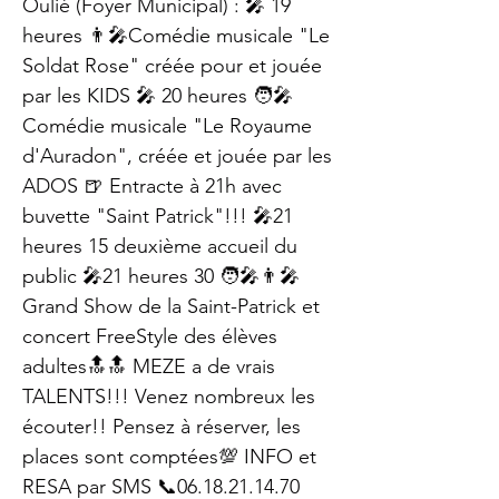
Oulié (Foyer Municipal) : 🎤 19
heures 👨‍🎤Comédie musicale "Le
Soldat Rose" créée pour et jouée
par les KIDS 🎤 20 heures 🧑‍🎤
Comédie musicale "Le Royaume
d'Auradon", créée et jouée par les
ADOS 🍺 Entracte à 21h avec
buvette "Saint Patrick"!!! 🎤21
heures 15 deuxième accueil du
public 🎤21 heures 30 🧑‍🎤👨‍🎤
Grand Show de la Saint-Patrick et
concert FreeStyle des élèves
adultes🔝🔝 MEZE a de vrais
TALENTS!!! Venez nombreux les
écouter!! Pensez à réserver, les
places sont comptées💯 INFO et
RESA par SMS 📞06.18.21.14.70