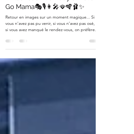
WEEK-END INCROYABLE !
✨Flashback Comedy et Let's
Go Mama🎭🎙️👩‍🎤🪭🪇🩰✨
Retour en images sur un moment magique... Si
vous n’avez pas pu venir, si vous n’avez pas osé, ou
si vous avez manqué le rendez-vous, on préfère
vous prévenir : vous avez raté un événement
exceptionnel, intense, poétique et plein de
surprises ! 😍 🎬 Au programme de ce diptyque
magique : Samedi : La troupe Comédies Musicales
nous a fait vibrer avec FLASHBACK COMEDY
accompagnée par les talentueuses danseuses de
Corpe Diem Danse 🕺🔥 Dimanche : Les enfants
ont mis le feu à la s