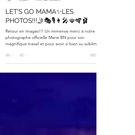
Chantal Durbec
18 juin
1 min de lecture
LET'S GO MAMA✨LES
PHOTOS!!!🤳🎭🎙️👩‍🎤🪭🪇🩰
Retour en images!!! Un immense merci à notre
photographe officielle Marie BN pour son
magnifique travail et pour avoir si bien su sublimer
nos jeunes artistes et leurs chefs de bord,
accessoiristes et Cie... Découvrez ICI les temps
forts et les sourires qui ont marque cette comédie
musicale inoubliable📷