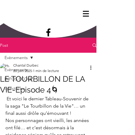
Post
Evènements
Chantal Durbec
Evènements
20 juin 2025
1 min de lecture
LE TOURBILLON DE LA
INFOS ECOLE
VIE-Episode 4🌀
Spectacles
 Et voici le dernier Tableau-Souvenir de 
la saga "Le Tourbillon de la Vie"… un 
final aussi drôle qu’émouvant !
Nos personnages ont vieilli, les années 
ont filé… et c’est désormais à la 
résidence séniors qu’ils se retrouvent, 