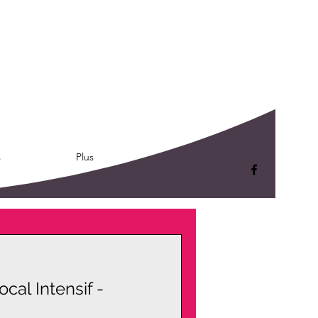
s
Plus
cal Intensif -