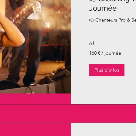
Journée
👉Chanteurs Pro & S
6 h
160
160 € / journée
€
/
journée
Plus d'infos