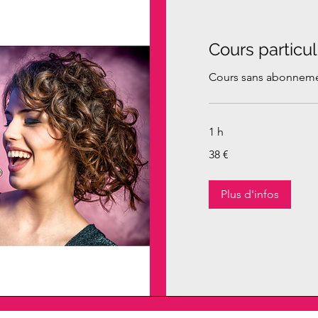
Cours particuli
Cours sans abonnem
1 h
38
38 €
euros
Plus d'infos