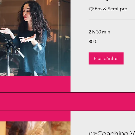
👉Pro & Semi-pro
2 h 30 min
80
80 €
euros
Plus d'infos
👉Coaching Vo