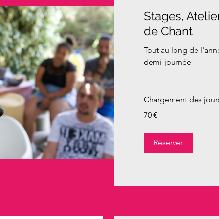
Stages, Ateli
de Chant
Tout au long de l'anné
demi-journée
Chargement des jours
70
70 €
euros
Réserver