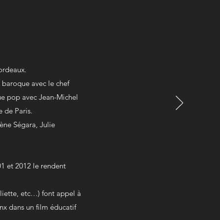
ordeaux.
 baroque avec le chef
que pop avec Jean-Michel
e de Paris.
ène Ségara, Julie
1 et 2012 le rendent
ette, etc…) font appel à
nx dans un film éducatif