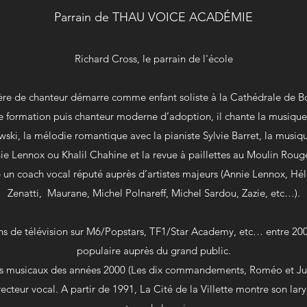
Parrain de THAU VOICE ACADÉMIE
Richard Cross, le parrain de l'école
ière de chanteur démarre comme enfant soliste à la Cathédrale de B
e formation puis chanteur moderne d’adoption, il chante la musique
ski, la mélodie romantique avec la pianiste Sylvie Barret, la musi
ie Lennox ou Khalil Chahine et la revue à paillettes au Moulin Roug
te un coach vocal réputé auprès d’artistes majeurs (Annie Lennox, Hél
Zenatti, Maurane, Michel Polnareff, Michel Sardou, Zazie, etc…).
ns de télévision sur M6/Popstars, TF1/Star Academy, etc… entre 200
populaire auprès du grand public.
es musicaux des années 2000 (Les dix commandements, Roméo et Juli
cteur vocal. A partir de 1991, La Cité de la Villette montre son lary