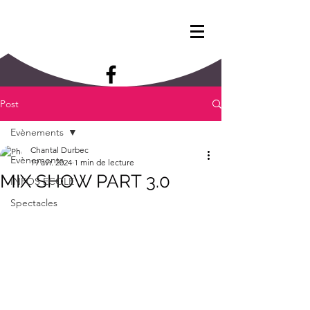
Post
Evènements
Chantal Durbec
Evènements
19 avr. 2024
1 min de lecture
MIX SHOW PART 3.0
INFOS ECOLE
Spectacles