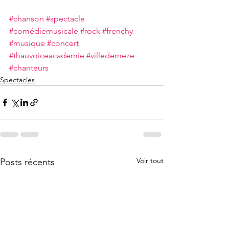
#chanson
#spectacle
#comédiemusicale
#rock
#frenchy
#musique
#concert
#thauvoiceacademie
#villedemeze
#chanteurs
Spectacles
Voir tout
Posts récents