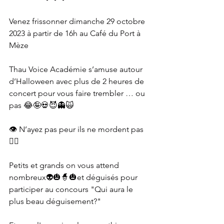
Venez frissonner dimanche 29 octobre 
2023 à partir de 16h au Café du Port à 
Mèze 
Thau Voice Académie s’amuse autour 
d’Halloween avec plus de 2 heures de 
concert pour vous faire trembler … ou 
pas 😂🤪💀😈👻🙀
👁️ N’ayez pas peur ils ne mordent pas 
🧛‍♂️
Petits et grands on vous attend 
nombreux👽🎃🧙🎃et déguisés pour 
participer au concours "Qui aura le 
plus beau déguisement?"