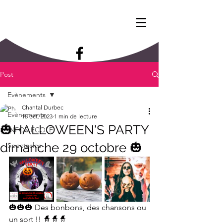
Post
Evènements
Chantal Durbec
Evènements
18 oct. 2023
1 min de lecture
🎃HALLOWEEN'S PARTY
INFOS ECOLE
dimanche 29 octobre 🎃
Spectacles
🎃🎃🎃 Des bonbons, des chansons ou 
un sort !! 🧙🧙🧙