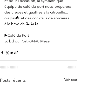
Et pour l'occasion, la sympathique 
équipe du café du port nous préparera 
des crêpes et gauffres à la citrouille... 
ou pas🎃 et des cocktails de sorcières 
à la bave de 🐍 🐍🐍 
▶️Café du Port
36 bd du Port -34140 Mèze
Voir tout
Posts récents