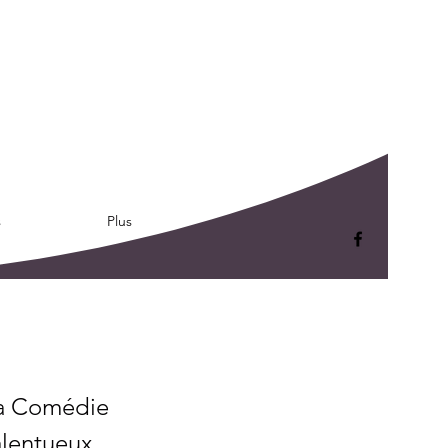
s
Plus
 la Comédie
alentueux