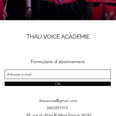
THAU VOICE ACADEMIE
Formulaire d'abonnement
OK
thauvoice@gmail.com
0603291915
89, rue du 416e RI Mèze France 34140