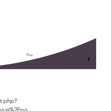
s
Plus
t.php?
oice%2Fpo