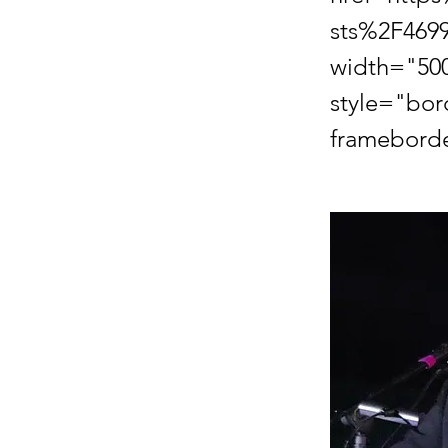
sts%2F469
width="50
style="bor
framebord