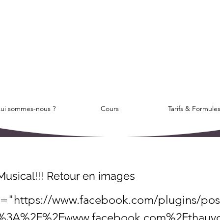
ui sommes-nous ?
Cours
Tarifs & Formule
usical!!! Retour en images
c="
https://www.facebook.com/plugins/pos
s%3A%2F%2Fwww.facebook.com%2Fthauv