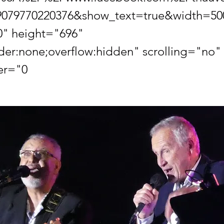
9079770220376&show_text=true&width=50
0" height="696"
der:none;overflow:hidden" scrolling="no"
er="0