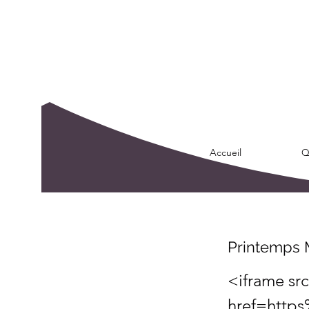
Accueil
Q
Printemps M
<iframe sr
href=http